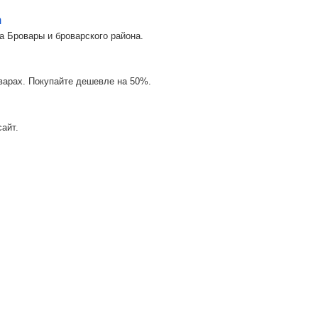
m
а Бровары и броварского района.
оварах. Покупайте дешевле на 50%.
айт.