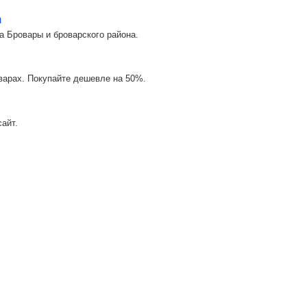
m
а Бровары и броварского района.
оварах. Покупайте дешевле на 50%.
айт.