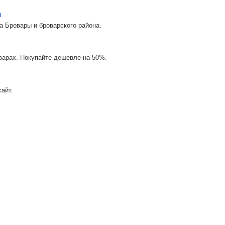
m
а Бровары и броварского района.
оварах. Покупайте дешевле на 50%.
айт.