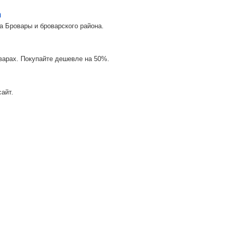
m
а Бровары и броварского района.
оварах. Покупайте дешевле на 50%.
айт.