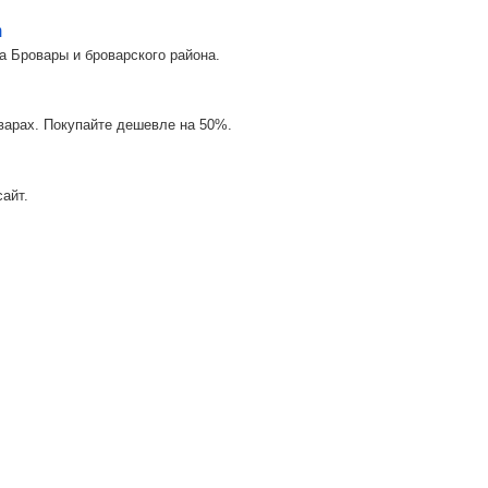
m
а Бровары и броварского района.
оварах. Покупайте дешевле на 50%.
айт.