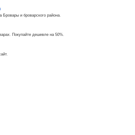
m
а Бровары и броварского района.
оварах. Покупайте дешевле на 50%.
айт.