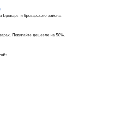
m
а Бровары и броварского района.
оварах. Покупайте дешевле на 50%.
айт.