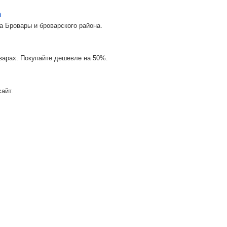
m
а Бровары и броварского района.
оварах. Покупайте дешевле на 50%.
айт.