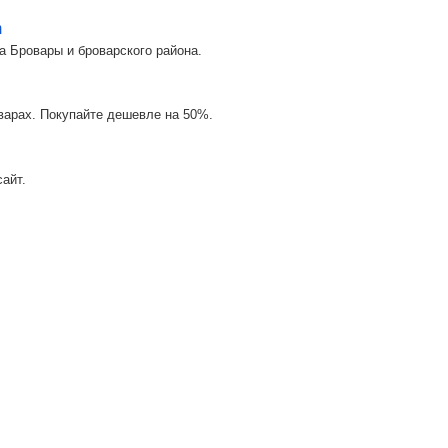
m
а Бровары и броварского района.
оварах. Покупайте дешевле на 50%.
айт.