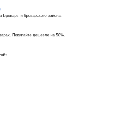
m
а Бровары и броварского района.
оварах. Покупайте дешевле на 50%.
айт.