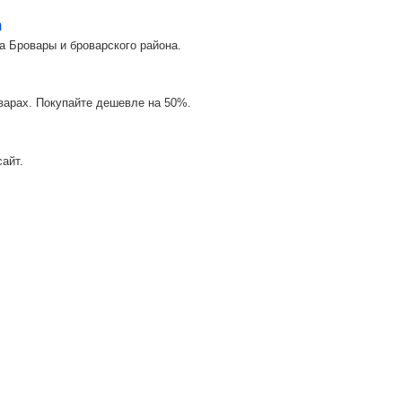
m
а Бровары и броварского района.
оварах. Покупайте дешевле на 50%.
айт.