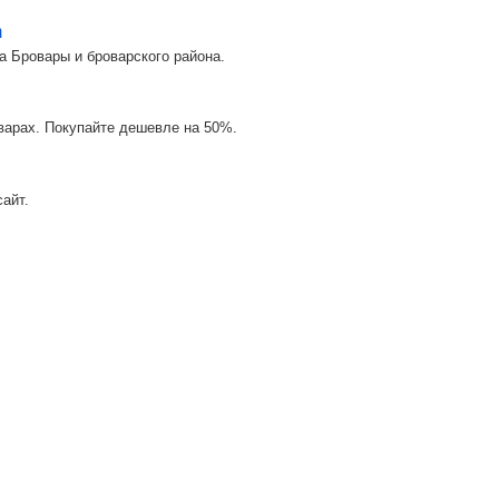
m
а Бровары и броварского района.
оварах. Покупайте дешевле на 50%.
айт.