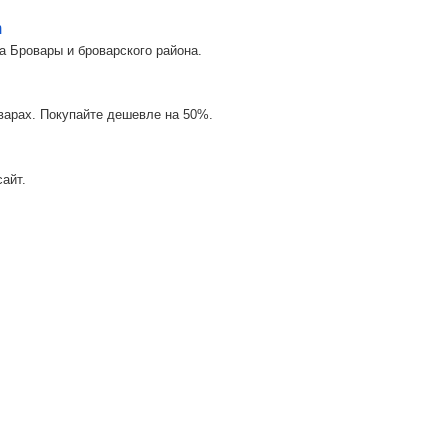
m
а Бровары и броварского района.
оварах. Покупайте дешевле на 50%.
айт.