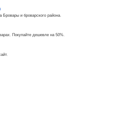
m
а Бровары и броварского района.
оварах. Покупайте дешевле на 50%.
айт.