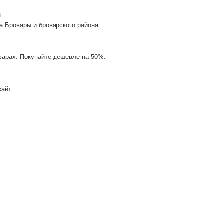
m
а Бровары и броварского района.
оварах. Покупайте дешевле на 50%.
айт.